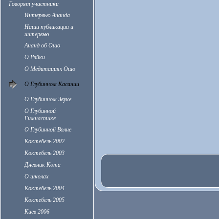
Говорят участники
Интервью Ананда
Наши публикации и
интервью
Ананд об Ошо
О Рэйки
О Медитациях Ошо
О Глубинном Касании
О Глубинном Звуке
О Глубинной
Гимнастике
О Глубинной Волне
Коктебель 2002
Коктебель 2003
Дневник Кота
О школах
Коктебель 2004
Коктебель 2005
Киев 2006