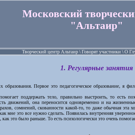
Московский творчески
"Альтаир"
Творческий центр Альтаир \ Говорят участники \ О 
1. Регулярные занятия
х образования. Первое это педагогическое образование, я фил
омогает поддержать тело, правильно выстроить, то есть пох
ость движений, она переносится одновременно и на жизненны
рахов, сомнений, скованности какой-то, то даже обычная эта х
как мне это все нужно сделать. Появилась внутренняя увереннос
, как это было раньше. То есть психологически это очень помогае