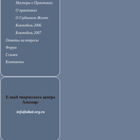
Мастера о Практиках
О практиках
О Глубинном Жесте
Коктебель 2006
Коктебель 2007
Ответы на вопросы
Форум
Ссылки
Контакты
E-mail творческого центра
Альтаир:
info@altair.org.ru