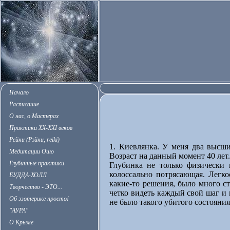
Начало
Расписание
О нас, о Мастерах
Практики XX-XXI веков
Рейки (Рэйки, reiki)
1. Киевлянка. У меня два высши
Медитации Ошо
Возраст на данный момент 40 лет.
Глубинные практики
Глубинка не только физически п
колоссально потрясающая. Легк
БУДДА-ХОЛЛ
какие-то решения, было много ст
Творчество - ЭТО...
четко видеть каждый свой шаг и 
Об эзотерике просто!
не было такого убитого состояния
"АУРА"
О Крыме