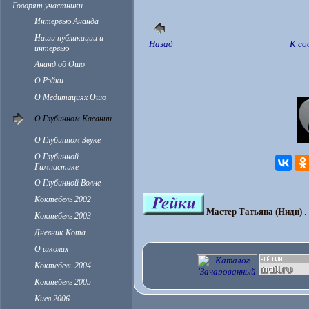
Говорят участники
Интервью Ананда
Наши публикации и
Назад
К с
интервью
Ананд об Ошо
О Рэйки
О Медитациях Ошо
О Глубинном Касании
О Глубинном Звуке
О Глубинной
Гимнастике
О Глубинной Волне
Коктебель 2002
Мастер Татьяна (Ниди)
. 
Коктебель 2003
Дневник Кота
О школах
Коктебель 2004
Коктебель 2005
Киев 2006