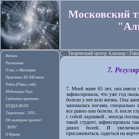
Московский т
"Ал
Творческий центр Альтаир \ Гов
Начало
Расписание
7. Регул
О нас, о Мастерах
Практики XX-XXI веков
Рейки (Рэйки, reiki)
7. Моей маме 65 лет, она имела 
Медитации Ошо
зафиксировала, что уже год оказы
Глубинные практики
болели у нее всю жизнь. Она зан
занималась ногами, специально х
БУДДА-ХОЛЛ
все равно они болели. А после г
Творчество - ЭТО...
с собой ладошкой , иногда посещ
Об эзотерике просто!
такой студент, зафиксировала та
"АУРА"
диких болей. И увеличила
присаживаться, садиться на корто
О Крыме