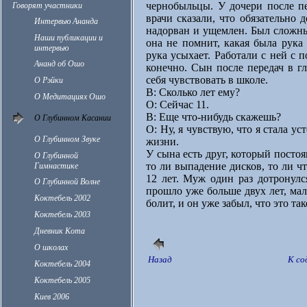
чернобыльцы. У дочери после пе
Говорят участники
врачи сказали, что обязательно 
Интервью Ананда
надорван и ущемлен. Был сложны
Наши публикации и
она не помнит, какая была рука
интервью
рука усыхает. Работали с ней с
Ананд об Ошо
конечно. Сын после передач в г
себя чувствовать в школе.
О Рэйки
В: Сколько лет ему?
О Медитациях Ошо
О: Сейчас 11.
В: Еще что-нибудь скажешь?
О Глубинном Касании
О: Ну, я чувствую, что я стала у
О Глубинном Звуке
жизни.
У сына есть друг, который посто
О Глубинной
то ли выпадение дисков, то ли ч
Гимнастике
12 лет. Муж один раз дотронулся
О Глубинной Волне
прошло уже больше двух лет, мал
Коктебель 2002
болит, и он уже забыл, что это так
Коктебель 2003
Дневник Кота
О школах
Назад
К с
Коктебель 2004
Коктебель 2005
Киев 2006