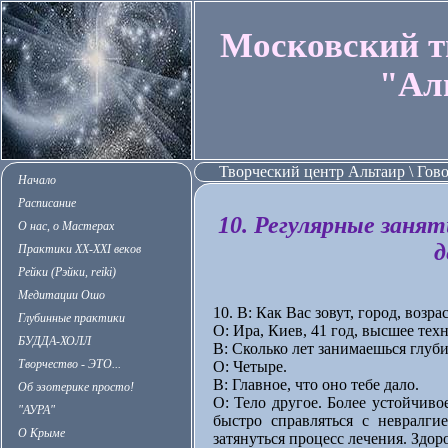
Московский т
"Ал
Творческий центр Альтаир \ Гов
Начало
Расписание
10. Регулярные занят
О нас, о Мастерах
д
Практики XX-XXI веков
Рейки (Рэйки, reiki)
Медитации Ошо
10. В: Как Вас зовут, город, возра
Глубинные практики
О: Ира, Киев, 41 год, высшее тех
БУДДА-ХОЛЛ
В: Сколько лет занимаешься глу
Творчество - ЭТО...
О: Четыре.
В: Главное, что оно тебе дало.
Об эзотерике просто!
О: Тело другое. Более устойчиво
"АУРА"
быстро справляться с невралги
О Крыме
затянуться процесс лечения. Здоро