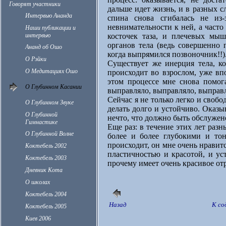
Говорят участники
дальше идет жизнь, и в разных с
Интервью Ананда
спина снова сгибалась не из-
невнимательности к ней, а часто
Наши публикации и
интервью
косточек таза, и плечевых мыш
органов тела (ведь совершенно п
Ананд об Ошо
когда выпрямился позвоночник!!).
О Рэйки
Существует же инерция тела, ко
О Медитациях Ошо
происходит во взрослом, уже вп
этом процессе мне снова помог
О Глубинном Касании
выправляло, выправляло, выправ
Сейчас я не только легко и своб
О Глубинном Звуке
делать долго и устойчиво. Оказыв
О Глубинной
нечто, что должно быть обслужено
Гимнастике
Еще раз: в течение этих лет разн
О Глубинной Волне
более и более глубокими и то
происходит, он мне очень нравит
Коктебель 2002
пластичностью и красотой, и ус
Коктебель 2003
прочему имеет очень красивое от
Дневник Кота
О школах
Коктебель 2004
Назад
К с
Коктебель 2005
Киев 2006