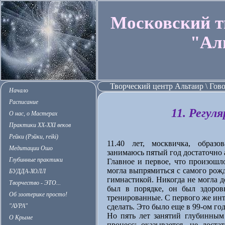
Московский т
"Ал
Творческий центр Альтаир \ Гов
Начало
Расписание
11. Регул
О нас, о Мастерах
Практики XX-XXI веков
Рейки (Рэйки, reiki)
11.40 лет, москвичка, образ
Медитации Ошо
занимаюсь пятый год достаточно 
Глубинные практики
Главное и первое, что произошло
могла выпрямиться с самого рожд
БУДДА-ХОЛЛ
гимнастикой. Никогда не могла д
Творчество - ЭТО...
был в порядке, он был здоро
Об эзотерике просто!
тренированные. С первого же инт
"АУРА"
сделать. Это было еще в 99-ом год
Но пять лет занятий глубинны
О Крыме
процесс: оказывается, не доста