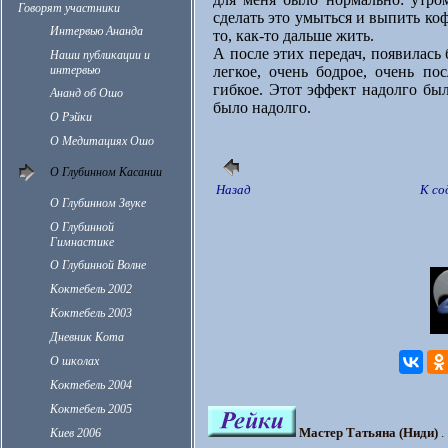
Говорят участники
сделать это умыться и выпить коф
Интервью Ананда
то, как-то дальше жить.
А после этих передач, появилась
Наши публикации и
интервью
легкое, очень бодрое, очень по
гибкое. Этот эффект надолго был
Ананд об Ошо
было надолго.
О Рэйки
О Медитациях Ошо
О Глубинном Касании
Назад
К с
О Глубинном Звуке
О Глубинной
Гимнастике
О Глубинной Волне
Коктебель 2002
Коктебель 2003
Дневник Кота
О школах
Коктебель 2004
Коктебель 2005
Мастер Татьяна (Ниди)
. 
Киев 2006