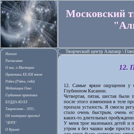
Московский т
"Ал
Творческий центр Альтаир \ Гов
Начало
Расписание
12. 
О нас, о Мастерах
Практики XX-XXI веков
Рейки (Рэйки, reiki)
12. Самые яркие ощущения у 
Медитации Ошо
Глубинном Касании.
Глубинные практики
Четвертая, пятая, шестая были 
после этого изменения в теле пр
БУДДА-ХОЛЛ
пропала усталость. Я смогла рег
Творчество - ЭТО...
стало очень быстрым, очень ес
Об эзотерике просто!
каких-то длительных пробуждений
"АУРА"
У меня трое маленьких детей и п
утром я без чашки кофе просто с
О Крыме
для меня было нормально: утром